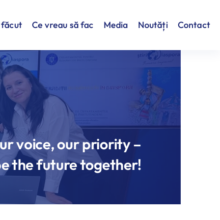
făcut
Ce vreau să fac
Media
Noutăți
Contact
ur voice, our priority –
pe the future together!