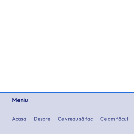
Meniu
Acasa
Despre
Ce vreau să fac
Ce am făcut